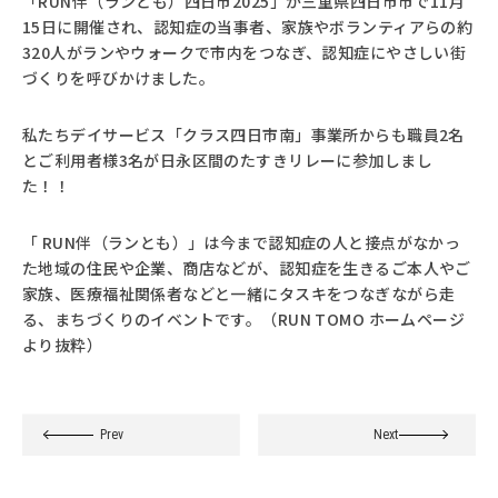
「RUN伴（ランとも）四日市2025」が三重県四日市市で11月
15日に開催され、認知症の当事者、家族やボランティアらの約
320人がランやウォークで市内をつなぎ、認知症にやさしい街
づくりを呼びかけました。
私たちデイサービス「クラス四日市南」事業所からも職員2名
とご利用者様3名が日永区間のたすきリレーに参加しまし
た！！
「 RUN伴（ランとも）」は今まで認知症の人と接点がなかっ
た地域の住民や企業、商店などが、認知症を生きるご本人やご
家族、医療福祉関係者などと一緒にタスキをつなぎながら走
る、まちづくりのイベントです。（RUN TOMO ホームページ
より抜粋）
Prev
Next